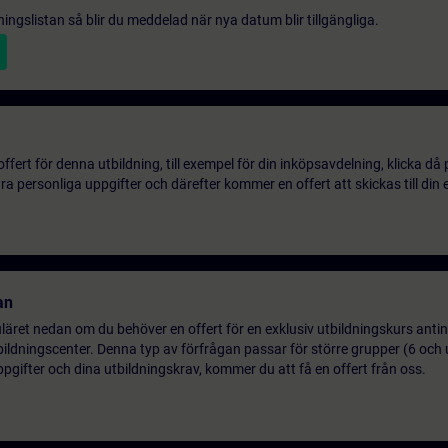
gningslistan så blir du meddelad när nya datum blir tillgängliga.
ert för denna utbildning, till exempel för din inköpsavdelning, klicka då
 personliga uppgifter och därefter kommer en offert att skickas till din 
an
uläret nedan om du behöver en offert för en exklusiv utbildningskurs antin
utbildningscenter. Denna typ av förfrågan passar för större grupper (6 och 
pgifter och dina utbildningskrav, kommer du att få en offert från oss.