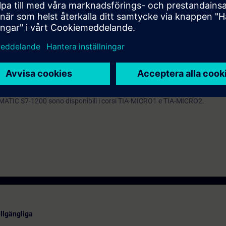
tema TIA costituiti da SIMATIC S7, SIMATIC HMI, PROFINET IO e aziona
onoscenze del sistema SIMATIC S7.
ndire gli argomenti trattati tramite il nostro
SIE-learning 4.0
: SIE-TMEN
ADV, SIE-PNDIAG, SIE-PSIMAD, SIE-OPCUA.
ati il sistema di automazione SIMATIC S7-1500 e il software SIMATIC STEP 
IMATIC S7-1200 sono disponibili i corsi TIA-MICRO1 e TIA-MICRO2.
illgängliga