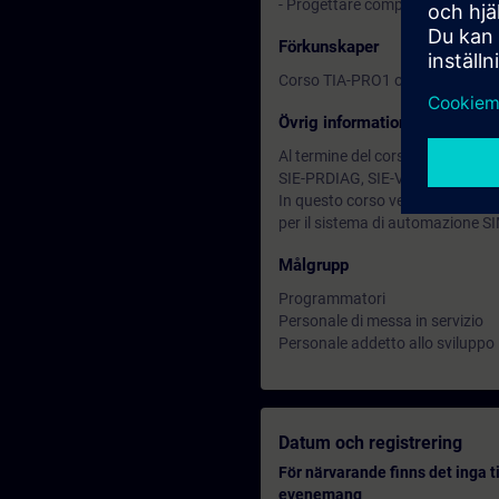
- Progettare componenti di sis
Förkunskaper
Corso TIA-PRO1 o equivalenti c
Övrig information
Al termine del corso puoi approfo
SIE-PRDIAG, SIE-VARNT, SIE-PN
In questo corso vengono utilizz
per il sistema di automazione S
Målgrupp
Programmatori
Personale di messa in servizio
Personale addetto allo sviluppo
Datum och registrering
För närvarande finns det inga t
evenemang