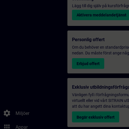
Lägg till dig själv på kursförfrå
Aktivera meddelandetjänst
Personlig offert
Om du behöver en standardprisoff
nedan. Du måste först ange några
Erbjud offert
Exklusiv utbildningsförfråg
Vänligen fyll i förfrågningsform
virtuellt eller vid vårt SITRAIN 
att du har angett dina kontaktup
settings
Miljöer
Begär exklusiv offert
apps
Appar