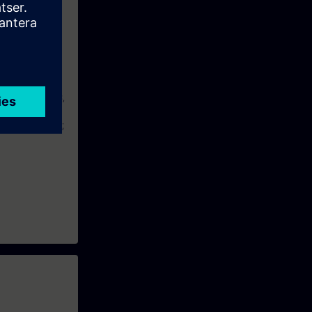
mento SINAMICS
G, SIE-GRAPHC,
7 (TIA Portal);