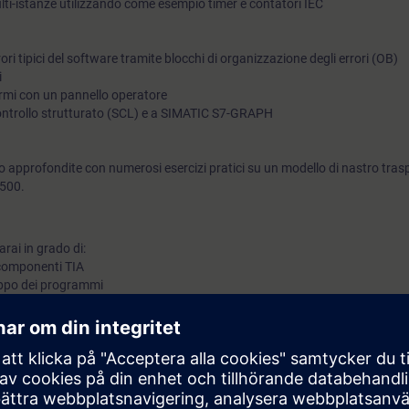
ulti-istanze utilizzando come esempio timer e contatori IEC
programma. Partendo da questo, imparerai come visualizzare
sul sistema di controllo e monitoraggio dell'operatore (SIMATI
ori tipici del software tramite blocchi di organizzazione degli errori (OB)
Grazie alle conoscenze impartite, acquisirai nuovi impulsi e id
i
larmi con un pannello operatore
programmazione PLC efficiente.
 controllo strutturato (SCL) e a SIMATIC S7-GRAPH
 approfondite con numerosi esercizi pratici su un modello di nastro tras
1500.
rai in grado di:
 componenti TIA
iluppo dei programmi
azione completi
 come l'indirizzamento indiretto in STEP 7 (TIA Portal)
i con il sistema di automazione SIMATIC S7
blocchi dalla libreria standard STEP 7 (TIA Portal)
tazione degli errori tipici del software
stema di controllo e monitoraggio dell'operatore (SIMATIC HMI)