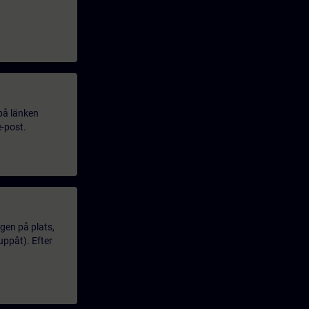
 på länken
e-post.
gen på plats,
uppåt). Efter