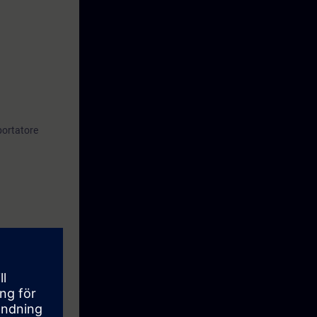
 i messaggi
C HMI).
ee per una
portatore