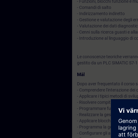
- Funzioni, blocchi funzione e m
- Comandi di salto
- Indirizzamento indiretto
- Gestione e valutazione degli err
- Valutazione dei dati diagnostic
- Cenni sulla ricerca guasti e al
- Introduzione al linguaggio di
Le conoscenze teoriche verranno
gestito da un PLC SIMATIC S7-
Mål
Dopo aver frequentato il corso sa
- Comprendere l'interazione dei
- Applicare i tipici metodi di sv
- Risolvere compiti di programm
- Programmare funzioni avanzate
- Realizzare la gestione dei dat
- Applicare blocchi di sistema e 
- Programma la gestione e la valu
- Configurare gli allarmi del si