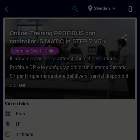
Hoppa till huvud innehåll
Sidan laddad
place
expand_more
arrow_back
search
login
Sweden
Kurs - Online-Training PROFIBUS con contro
Online-Training PROFIBUS con
share
controllori SIMATIC in STEP 7 V5.x
Learning Event - Online
Il corso descrive le caratteristiche dello standard
Profibus-DP e le configurazioni di un sistema Simatic
S7 per l'implementazione dei diversi servizi disponibili
ne...
Mer
Vid en blick
widgets
Kurs
where_to_vote
IT
access_time
12 hours