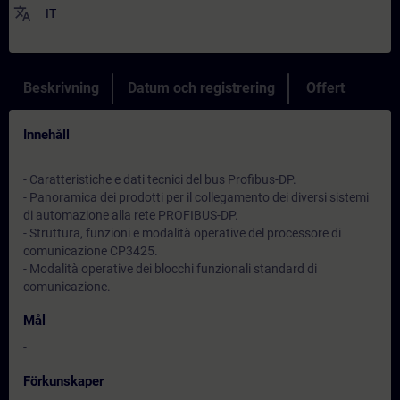
translate
IT
Beskrivning
Datum och registrering
Offert
Innehåll
- Caratteristiche e dati tecnici del bus Profibus-DP.
- Panoramica dei prodotti per il collegamento dei diversi sistemi
di automazione alla rete PROFIBUS-DP.
- Struttura, funzioni e modalità operative del processore di
comunicazione CP3425.
- Modalità operative dei blocchi funzionali standard di
comunicazione.
Mål
-
Förkunskaper