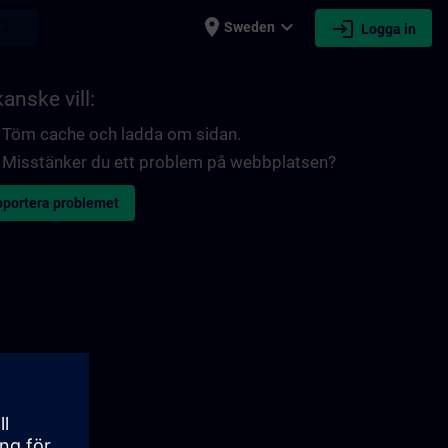
place
expand_more
login
earch
Sweden
Logga in
anske vill:
Töm cache och ladda om sidan.
Misstänker du ett problem på webbplatsen?
portera problemet