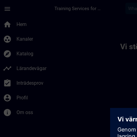
Hoppa till huvud innehåll
Sidan laddad
menu
Training Services for Digital Industries
Toc | SITRAIN
home
Hem
group_work
Kanaler
Vi s
explore
Katalog
timeline
Lärandevägar
assignment_turned_in
Inträdesprov
account_circle
Profil
info
Om oss