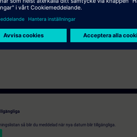
 conoscenza dei sistemi di automazione.
e in modalità Virtual Classroom.
ndire gli argomenti trattati tramite il nostro
SIE-learning 4.0
: SIE-12TSC
illgängliga
gningslistan så blir du meddelad när nya datum blir tillgängliga.