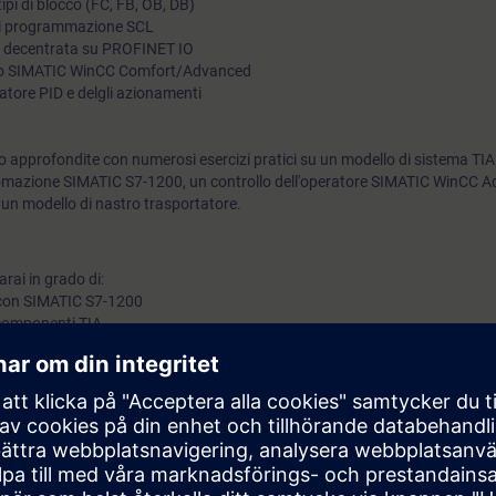
 tipi di blocco (FC, FB, OB, DB)
 di programmazione SCL
adattare il tuo impianto alle nuove esigenze.
ria decentrata su PROFINET IO
etto SIMATIC WinCC Comfort/Advanced
latore PID e delgli azionamenti
 approfondite con numerosi esercizi pratici su un modello di sistema TIA
mazione SIMATIC S7-1200, un controllo dell'operatore SIMATIC WinCC A
n modello di nastro trasportatore.
rai in grado di:
 con SIMATIC S7-1200
 componenti TIA
specifica dei componenti TIA
iche del regolatore PID e le funzioni per azionamenti del SIMATIC S7-1200
te e correggere errori hardware e software nel sistema di automazione 
biente di sviluppo TIA Portal
i linguaggi di programmazione LAD, FBD e SCL