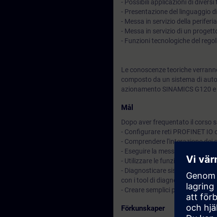
- Possibili applicazioni di diversi
- Presentazione del linguaggio
- Messa in servizio della perife
- Messa in servizio di un prog
- Funzioni tecnologiche del rego
Le conoscenze teoriche verranno
composto da un sistema di auto
azionamento SINAMICS G120 e u
Mål
Dopo aver frequentato il corso sa
- Configurare reti PROFINET IO
- Comprendere l'interazione dei
- Eseguire la messa in servizio 
- Utilizzare le funzioni tecnolog
- Diagnosticare sistematicamen
con i tool di diagnostica dell'am
- Creare semplici programmi ne
Förkunskaper