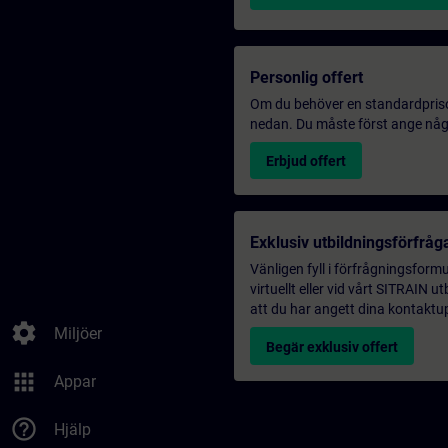
Personlig offert
Om du behöver en standardprisoff
nedan. Du måste först ange några
Erbjud offert
Exklusiv utbildningsförfråg
Vänligen fyll i förfrågningsform
virtuellt eller vid vårt SITRAIN 
att du har angett dina kontaktup
settings
Miljöer
Begär exklusiv offert
apps
Appar
help_outline
Hjälp