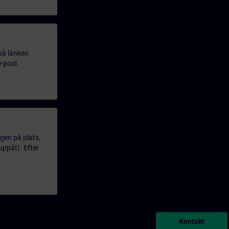
 på länken
e-post.
gen på plats,
uppåt). Efter
Kontakt