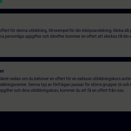
ert för denna utbildning, till exempel för din inköpsavdelning, klicka då
 personliga uppgifter och därefter kommer en offert att skickas till din 
an
uläret nedan om du behöver en offert för en exklusiv utbildningskurs antin
utbildningscenter. Denna typ av förfrågan passar för större grupper (6 och 
pgifter och dina utbildningskrav, kommer du att få en offert från oss.