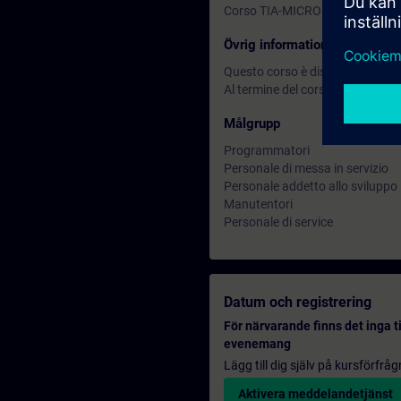
Corso TIA-MICRO1 o equivalente
Övrig information
Questo corso è disponibile anch
Al termine del corso puoi approfo
Målgrupp
Programmatori
Personale di messa in servizio
Personale addetto allo sviluppo
Manutentori
Personale di service
Datum och registrering
För närvarande finns det inga t
evenemang
Lägg till dig själv på kursförfrå
Aktivera meddelandetjänst