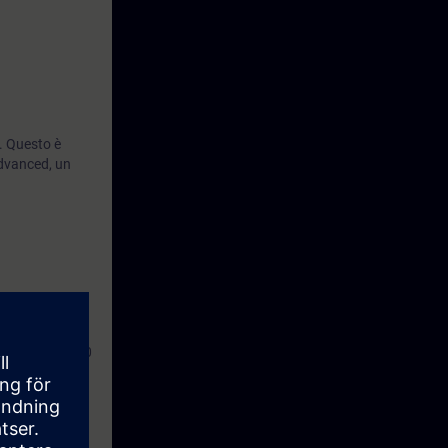
. Questo è
dvanced, un
SIMATIC S7-1200