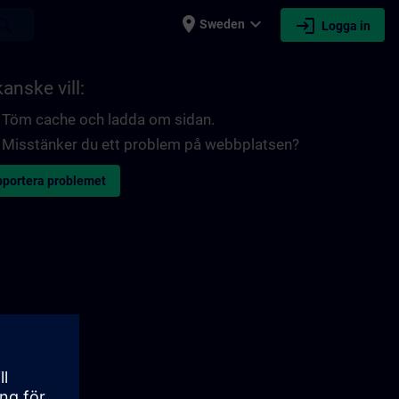
place
expand_more
login
earch
Sweden
Logga in
anske vill:
Töm cache och ladda om sidan.
Misstänker du ett problem på webbplatsen?
portera problemet