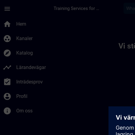
Hoppa till huvud innehåll
Sidan laddad
menu
Training Services for Digital Industries
Toc | SITRAIN
home
Hem
group_work
Kanaler
Vi s
explore
Katalog
timeline
Lärandevägar
assignment_turned_in
Inträdesprov
account_circle
Profil
info
Om oss