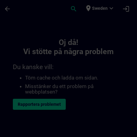
Hoppa till huvud innehåll
Sidan laddad
place
expand_more
arrow_back
search
login
Sweden
Toc | SITRAIN
Oj då!
Vi stötte på några problem
Du kanske vill:
Töm cache och ladda om sidan.
Misstänker du ett problem på
webbplatsen?
Rapportera problemet