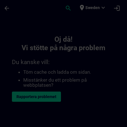
Hoppa till huvud innehåll
Sidan laddad
place
expand_more
arrow_back
search
login
Sweden
Toc | SITRAIN
Oj då!
Vi stötte på några problem
Du kanske vill:
Töm cache och ladda om sidan.
Misstänker du ett problem på
webbplatsen?
Rapportera problemet