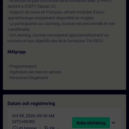
- Attention ne pas confondre cette formation avec ST-PRO1
destiné à STEP7 Classic V5.
- Support de cours en Français, certain modules d'auto-
apprentissage uniquement disponible en Anglais
- La participation au Learning Journey est personnelle et non
transférable.
- Ce Learning Journey correspond approximativement au
contenu et aux objectifs des de la formation TIA-PRO1.
Målgrupp
- Programmeurs
- Ingénieurs de mise en service
- Personnel d'ingénierie
Datum och registrering
Oct 05, 2026 | 06:30 AM
(UTC+00:00)
expand_more
Boka utbildning
schedule
translate
40 timmar
FR