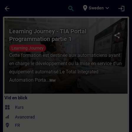
Hoppa till huvud innehåll
Sidan laddad
place
expand_more
arrow_back
search
login
Sweden
Kurs - Learning Journey - TIA Portal Progr
Learning Journey - TIA Portal
share
Programmation partie 1
Learning Journey
Cette formation est destinée aux automaticiens ayant
en charge le développement ou la mise en service d'un
équipement automatisé.Le Total Integrated
Automation Porta...
Mer
Vid en blick
widgets
Kurs
Avancerad
where_to_vote
FR