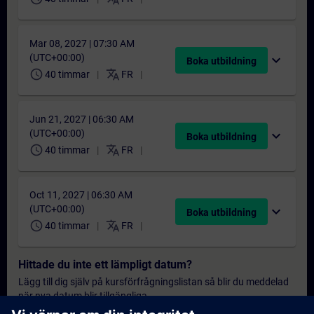
Mar 08, 2027 | 07:30 AM
(UTC+00:00)
expand_more
Boka utbildning
schedule
translate
40 timmar
FR
Jun 21, 2027 | 06:30 AM
(UTC+00:00)
expand_more
Boka utbildning
schedule
translate
40 timmar
FR
Oct 11, 2027 | 06:30 AM
(UTC+00:00)
expand_more
Boka utbildning
schedule
translate
40 timmar
FR
Hittade du inte ett lämpligt datum?
Lägg till dig själv på kursförfrågningslistan så blir du meddelad
när nya datum blir tillgängliga.