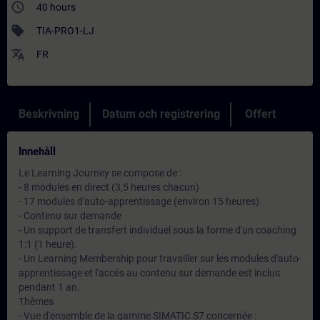
access_time
40 hours
sell
TIA-PRO1-LJ
translate
FR
Beskrivning
Datum och registrering
Offert
Innehåll
Le Learning Journey se compose de :
- 8 modules en direct (3,5 heures chacun)
- 17 modules d'auto-apprentissage (environ 15 heures)
- Contenu sur demande
- Un support de transfert individuel sous la forme d'un coaching
1:1 (1 heure).
- Un Learning Membership pour travailler sur les modules d'auto-
apprentissage et l'accès au contenu sur demande est inclus
pendant 1 an.
Thèmes
- Vue d'ensemble de la gamme SIMATIC S7 concernée :