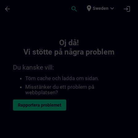
Hoppa till huvud innehåll
Sidan laddad
place
expand_more
arrow_back
search
login
Sweden
Toc | SITRAIN
Oj då!
Vi stötte på några problem
Du kanske vill:
Töm cache och ladda om sidan.
Misstänker du ett problem på
webbplatsen?
Rapportera problemet