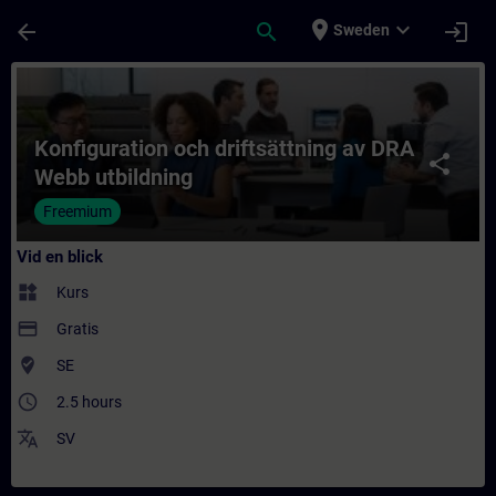
Hoppa till huvud innehåll
Sidan laddad
place
expand_more
arrow_back
search
login
Sweden
Kurs - Konfiguration och driftsättning av D
Konfiguration och driftsättning av DRA
share
Webb utbildning
Freemium
Vid en blick
widgets
Kurs
payment
Gratis
where_to_vote
SE
access_time
2.5 hours
translate
SV