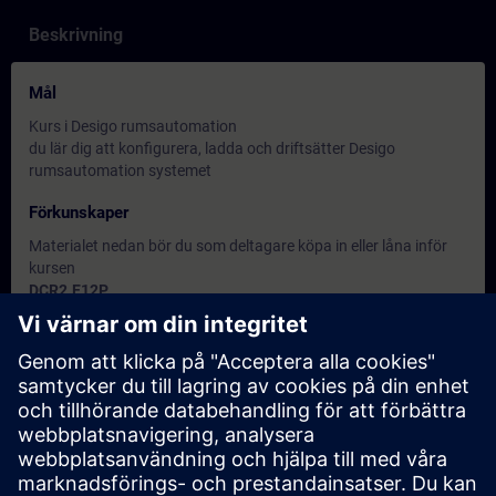
Beskrivning
Mål
Kurs i Desigo rumsautomation
du lär dig att konfigurera, ladda och driftsätter Desigo
rumsautomation systemet
Förkunskaper
Materialet nedan bör du som deltagare köpa in eller låna inför
kursen
DCR2.E12P
Beställnings nr: S55376-C108
QMX3.P34
Beställning nr: S55624-H105
UP258D31
Beställning nr: 5WG1258-2DB31
Övrig information
-