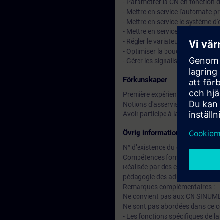
- Paramétrer la CN en fonction 
- Mettre en service l'automate 
- Mettre en service le système
- Mettre en service les axes et 
- Régler le variateur de vitess
- Optimiser la boucle d'asservis
- Gérer les signalisations cons
Förkunskaper
Première expérience sur mach
Notions d'asservissement d'axe
Avoir participé à la formation 
Övrig information
N° d’existence du centre de for
Compétences formateur :
Réalisée par des experts assuran
pédagogie des adultes avec un s
Remarques complémentaires :
Ne convient pas aux CN SINUM
Ne sont pas abordées dans ce c
- Les fonctions spécifiques de l