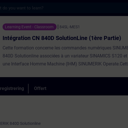
s
 840D SolutionLine (1ère Partie) - Utbildni
Learning Event - Classroom
84SL-MES1
Intégration CN 840D SolutionLine (1ère Partie)
Cette formation concerne les commandes numériques SINUME
840D Solutionline associées à un variateur SINAMICS S120 e
une Interface Homme Machine (IHM) SINUMERIK Operate.Cett
est destinée aux intégrateurs ou constructeurs ayant à intégrer
œuvre ce type de CN sur leurs machines.Répartition60% Théor
PratiqueParticipants max8Evaluation des acquisOuiEligible C
registrering
Offert
ⓘNonCertificationNon
MERIK 840D Solutionline