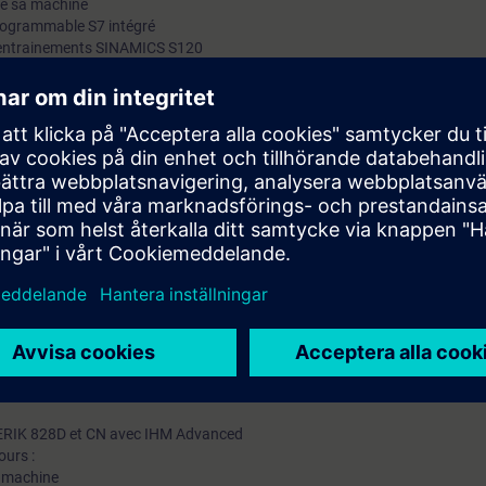
de sa machine
programmable S7 intégré
 d'entrainements SINAMICS S120
broches de sa machine
e numérique SINAMICS S120
sement de position
tructeurs (messages, alarmes)
ines à commandes numériques/
s.
TIA-SERV1 ou avoir l'expérience de la programmation des API avec STEP7 v
mation SITRAIN : 11 93 00 205 93
t au quotidien des missions techniques auprès des entreprises, formés et 
uivi et une actualisation de leurs compétences théoriques, pratiques, et
ERIK 828D et CN avec IHM Advanced
ours :
a machine