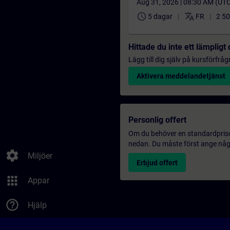
Aug 31, 2026 | 08:30 AM (UT
schedule
translate
5 dagar
FR
2 50
Hittade du inte ett lämplig
Lägg till dig själv på kursförfrå
Aktivera meddelandetjänst
Personlig offert
Om du behöver en standardprisoff
nedan. Du måste först ange några
settings
Miljöer
Erbjud offert
apps
Appar
help_outline
Hjälp