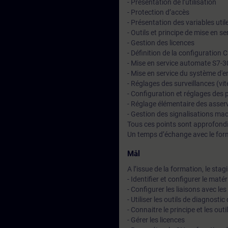
- Présentation de l’utilisation
- Protection d’accès
- Présentation des variables uti
- Outils et principe de mise en se
- Gestion des licences
- Définition de la configuration 
- Mise en service automate S7-3
- Mise en service du système d
- Réglages des surveillances (vit
- Configuration et réglages des 
- Réglage élémentaire des asser
- Gestion des signalisations ma
Tous ces points sont approfondi
Un temps d’échange avec le for
Mål
A l’issue de la formation, le stag
- Identifier et configurer le matér
- Configurer les liaisons avec le
- Utiliser les outils de diagnost
- Connaitre le principe et les out
- Gérer les licences