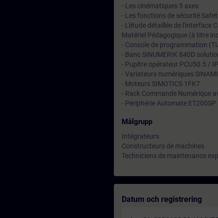
- Les cinématiques 5 axes
- Les fonctions de sécurité Safe
- L'étude détaillée de l'interfac
Matériel Pédagogique (à titre ind
- Console de programmation (T
- Banc SINUMERIK 840D solutio
- Pupitre opérateur PCU50.5 
- Variateurs numériques SINAM
- Moteurs SIMOTICS 1FK7
- Rack Commande Numérique a
- Périphérie Automate ET200SP
Målgrupp
Intégrateurs
Constructeurs de machines
Techniciens de maintenance exp
Datum och registrering