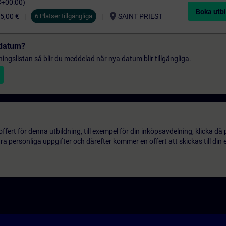
C+00:00)
Boka utbi
location_on
5,00 €
6 Platser tillgängliga
SAINT PRIEST
t datum?
gningslistan så blir du meddelad när nya datum blir tillgängliga.
ert för denna utbildning, till exempel för din inköpsavdelning, klicka då
 personliga uppgifter och därefter kommer en offert att skickas till din 