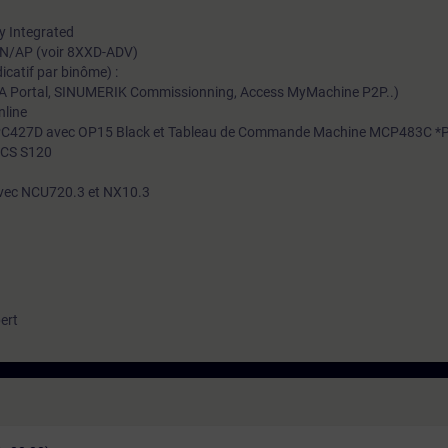
ty Integrated
e CN/AP (voir 8XXD-ADV)
icatif par binôme) :
IA Portal, SINUMERIK Commissionning, Access MyMachine P2P..)
nline
/ IPC427D avec OP15 Black et Tableau de Commande Machine MCP483C *
ICS S120
vec NCU720.3 et NX10.3
ert