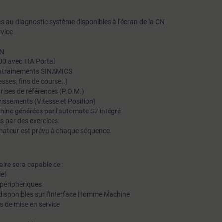
les au diagnostic système disponibles à l'écran de la CN
rvice
CN
00 avec TIA Portal
'entrainements SINAMICS
esses, fins de course..)
prises de références (P.O.M.)
vissements (Vitesse et Position)
chine générées par l'automate S7 intégré
s par des exercices.
mateur est prévu à chaque séquence.
iaire sera capable de :
iel
s périphériques
ic disponibles sur l'Interface Homme Machine
ils de mise en service