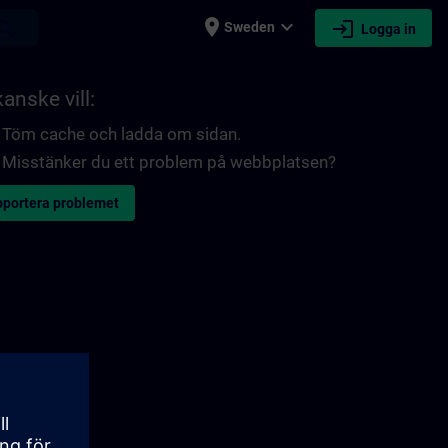
place
expand_more
login
earch
Sweden
Logga in
anske vill:
Töm cache och ladda om sidan.
Misstänker du ett problem på webbplatsen?
portera problemet