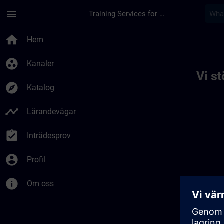
Hoppa till huvud innehåll
Sidan laddad
menu
Training Services for Digital Industries
Toc | SITRAIN
home
Hem
group_work
Kanaler
Vi s
explore
Katalog
timeline
Lärandevägar
assignment_turned_in
Inträdesprov
account_circle
Profil
info
Om oss