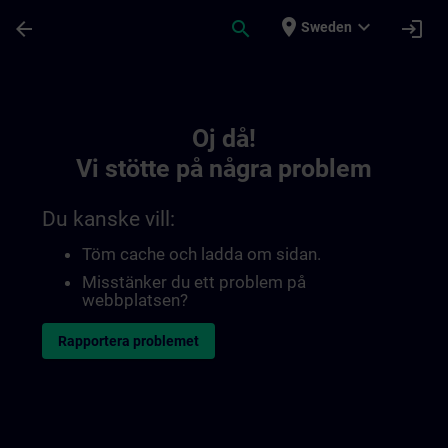
Hoppa till huvud innehåll
Sidan laddad
place
expand_more
arrow_back
search
login
Sweden
Toc | SITRAIN
Oj då!
Vi stötte på några problem
Du kanske vill:
Töm cache och ladda om sidan.
Misstänker du ett problem på
webbplatsen?
Rapportera problemet