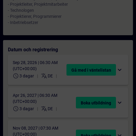
- Projektleiter, Projektmitarbeiter
- Technologen
- Projektierer, Programmierer
- Inbetriebsetzer
Datum och registrering
Sep 28, 2026 | 06:30 AM
(UTC+00:00)
expand_more
Gå med i väntelistan
schedule
translate
3 dagar
DE
Apr 26, 2027 | 06:30 AM
(UTC+00:00)
expand_more
Boka utbildning
schedule
translate
3 dagar
DE
Nov 08, 2027 | 07:30 AM
(UTC+00:00)
expand_more
Boka utbildning