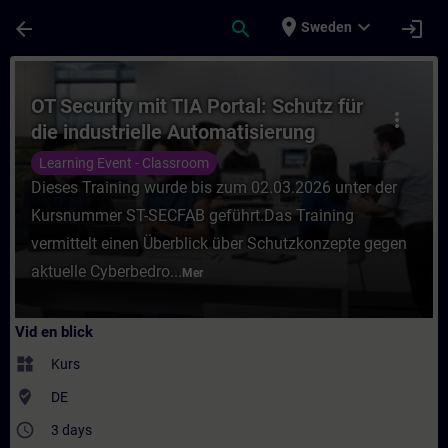
Hoppa till huvud innehåll
Sidan laddad
place
expand_more
arrow_back
search
login
Sweden
Kurs - OT Security mit TIA Portal: Schutz f
OT Security mit TIA Portal: Schutz für
more_vert
die industrielle Automatisierung
(Präsenz-Training)
Learning Event - Classroom
Dieses Training wurde bis zum 02.03.2026 unter der
Kursnummer ST-SECFAB geführt.Das Training
vermittelt einen Überblick über Schutzkonzepte gegen
aktuelle Cyberbedro...
Mer
Vid en blick
widgets
Kurs
where_to_vote
DE
access_time
3 days