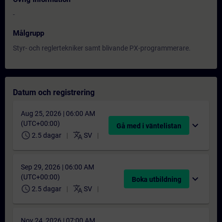
-
Målgrupp
Styr- och reglertekniker samt blivande PX-programmerare.
Datum och registrering
Aug 25, 2026 | 06:00 AM
(UTC+00:00)
expand_more
Gå med i väntelistan
schedule
translate
2.5 dagar
SV
Sep 29, 2026 | 06:00 AM
(UTC+00:00)
expand_more
Boka utbildning
schedule
translate
2.5 dagar
SV
Nov 24, 2026 | 07:00 AM