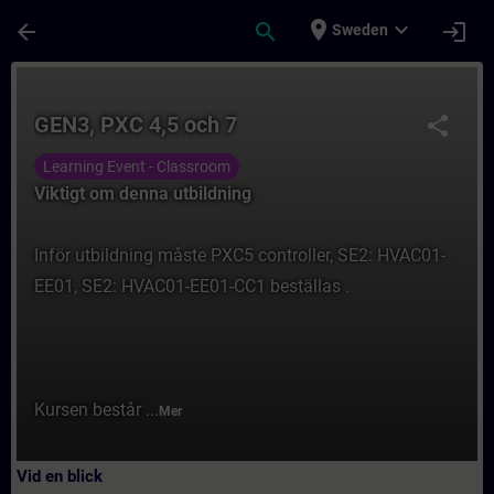
Hoppa till huvud innehåll
Sidan laddad
place
expand_more
arrow_back
search
login
Sweden
Kurs - GEN3, PXC 4,5 och 7 - Utbildning - U
GEN3, PXC 4,5 och 7
share
Learning Event - Classroom
Viktigt om denna utbildning
Inför utbildning måste PXC5 controller, SE2: HVAC01-
EE01, SE2: HVAC01-EE01-CC1 beställas .
Kursen består ...
Mer
Vid en blick