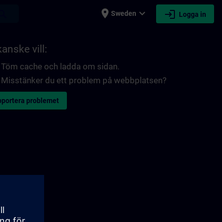
place
expand_more
login
earch
Sweden
Logga in
anske vill:
Töm cache och ladda om sidan.
Misstänker du ett problem på webbplatsen?
portera problemet