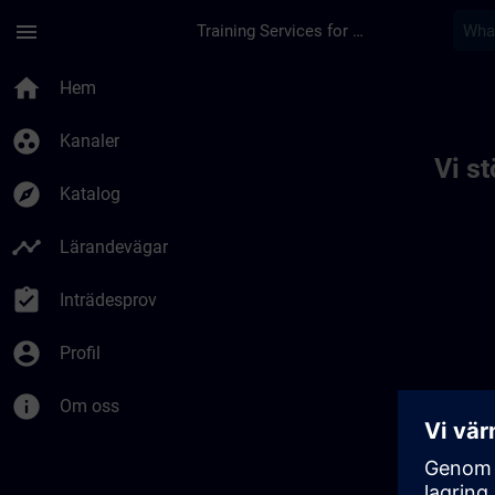
Hoppa till huvud innehåll
Sidan laddad
menu
Training Services for Digital Industries
Toc | SITRAIN
home
Hem
group_work
Kanaler
Vi s
explore
Katalog
timeline
Lärandevägar
assignment_turned_in
Inträdesprov
account_circle
Profil
info
Om oss