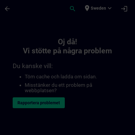
Hoppa till huvud innehåll
Sidan laddad
place
expand_more
arrow_back
search
login
Sweden
Toc | SITRAIN
Oj då!
Vi stötte på några problem
Du kanske vill:
Töm cache och ladda om sidan.
Misstänker du ett problem på
webbplatsen?
Rapportera problemet