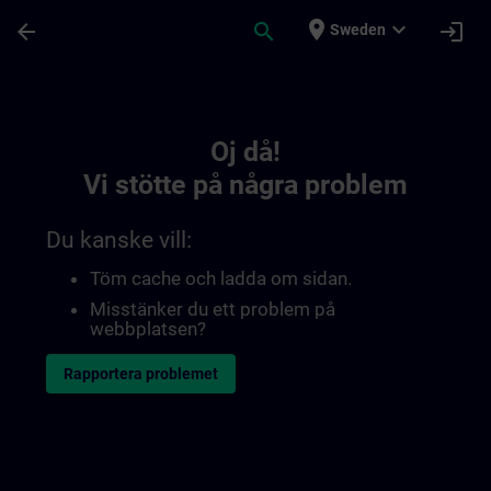
Hoppa till huvud innehåll
Sidan laddad
place
expand_more
arrow_back
search
login
Sweden
Toc | SITRAIN
Oj då!
Vi stötte på några problem
Du kanske vill:
Töm cache och ladda om sidan.
Misstänker du ett problem på
webbplatsen?
Rapportera problemet