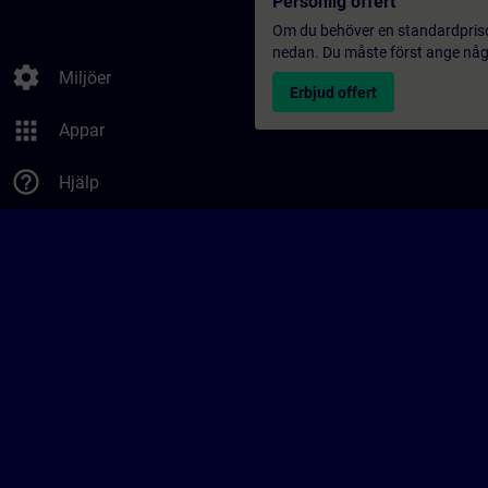
Personlig offert
Om du behöver en standardprisoff
nedan. Du måste först ange några
settings
Miljöer
Erbjud offert
apps
Appar
help_outline
Hjälp