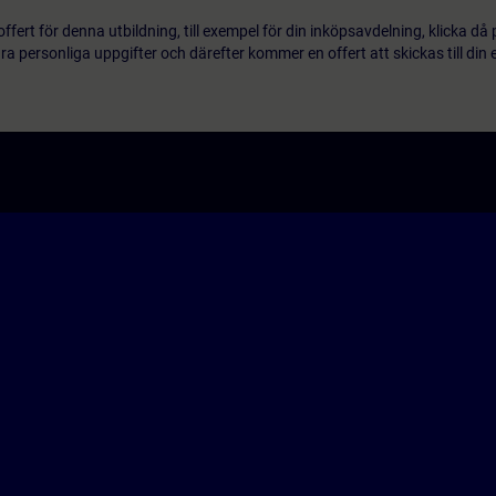
ert för denna utbildning, till exempel för din inköpsavdelning, klicka då
 personliga uppgifter och därefter kommer en offert att skickas till din 