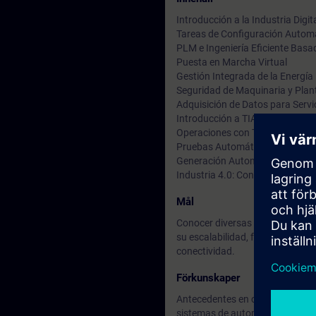
Introducción a la Industria Digit
Tareas de Configuración Autom
PLM e Ingeniería Eficiente Basa
Puesta en Marcha Virtual
Gestión Integrada de la Energía
Seguridad de Maquinaria y Plant
Adquisición de Datos para Servi
Introducción a TIA Portal Open
Operaciones con TIA Portal Op
Pruebas Automáticas de Bloqu
Generación Automática de pant
Industria 4.0: Conclusión
Mål
Conocer diversas soluciones basa
su escalabilidad, facilidad de i
conectividad.
Förkunskaper
Antecedentes en conocimientos 
sistemas de automatización de 