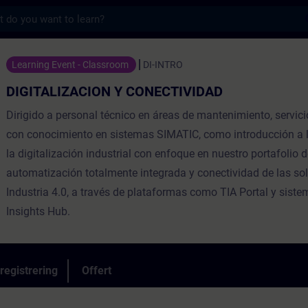
s
ON Y CONECTIVIDAD - Utbildning - Utbildni
Learning Event - Classroom
DI-INTRO
DIGITALIZACION Y CONECTIVIDAD
Dirigido a personal técnico en áreas de mantenimiento, servici
con conocimiento en sistemas SIMATIC, como introducción a l
la digitalización industrial con enfoque en nuestro portafolio 
automatización totalmente integrada y conectividad de las so
Industria 4.0, a través de plataformas como TIA Portal y sis
Insights Hub.
registrering
Offert