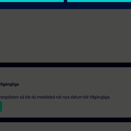
illgängliga
gningslistan så blir du meddelad när nya datum blir tillgängliga.