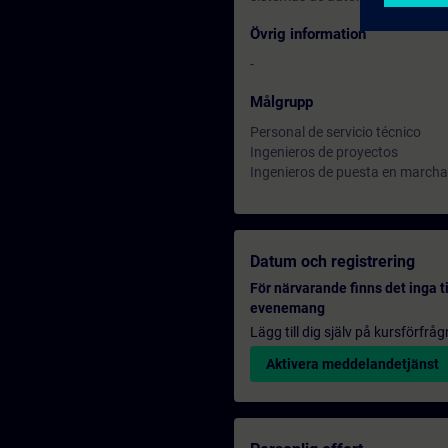
Övrig information
-
Målgrupp
Personal de servicio técnico
Ingenieros de proyectos
Ingenieros de puesta en marcha
Datum och registrering
För närvarande finns det inga t
evenemang
Lägg till dig själv på kursförfrå
Aktivera meddelandetjänst