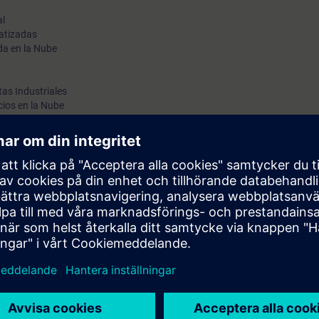
al
atizadas
da en la Nube
as Industriales
cios en la Nube
ness
enness
es de Programación
allas HMI
das en la digitalización en automatización y control en la industria, con e
ntegración y optimización, mirando de casos de uso, y a través de pruebas 
sobre el panorama de SIMATIC PLC y HMI, redes industriales, SINAMICS, 
Siemens en TIA Portal.