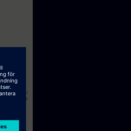
l fin de valorar
de integración y
entre diversos