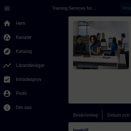
Hoppa till huvud innehåll
Sidan laddad
menu
Training Services for Digital Industries
Kurs - DIGITALIZACI
home
Hem
group_work
Kanaler
explore
Katalog
timeline
Lärandevägar
assignment_turned_in
Inträdesprov
account_circle
Profil
info
Om oss
Beskrivning
Datum och 
Innehåll