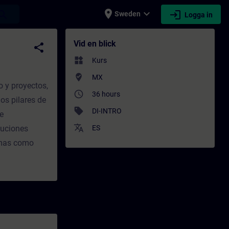
place
expand_more
login
earch
Sweden
Logga in
ng - Professionell utveckling | SITRAIN
Vid en blick
share
widgets
Kurs
where_to_vote
MX
o y proyectos,
access_time
36 hours
os pilares de
sell
DI-INTRO
de
translate
luciones
ES
temas como