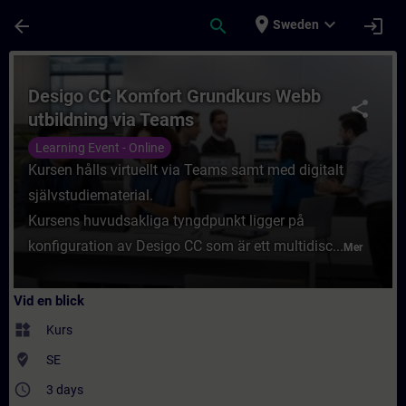
Hoppa till huvud innehåll
Sidan laddad
place
expand_more
arrow_back
search
login
Sweden
Kurs - Desigo CC Komfort Grundkurs Webb u
Desigo CC Komfort Grundkurs Webb
share
utbildning via Teams
Learning Event - Online
Kursen hålls virtuellt via Teams samt med digitalt
självstudiematerial.
Kursens huvudsakliga tyngdpunkt ligger på
konfiguration av Desigo CC som är ett multidisc...
Mer
Vid en blick
widgets
Kurs
where_to_vote
SE
access_time
3 days