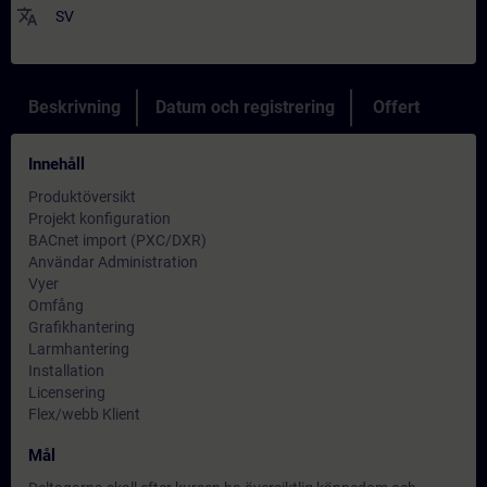
translate
SV
Beskrivning
Datum och registrering
Offert
Innehåll
Produktöversikt
Projekt konfiguration
BACnet import (PXC/DXR)
Användar Administration
Vyer
Omfång
Grafikhantering
Larmhantering
Installation
Licensering
Flex/webb Klient
Mål