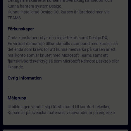
Deltagarna skall efter kursen ha översiktlig kännedom och
kunna hantera system Desigo.
Kunna installerad Desigo CC. kursen är lärarledd men via
TEAMS
Förkunskaper
Goda kunskaper i styr- och reglerteknik samt Desigo PX,
En virtuell demomiljö tillhandahålls i samband med kursen, så
det enda som krävs för att kunna medverka på kursen är ett
mailkonto som är knutet med Microsoft Teams samt ett
fjärrskrivbordsverktyg så som Microsoft Remote Desktop eller
liknande.
Övrig information
-
Målgrupp
Utbildningen vänder sig i första hand till komfort tekniker,
Kursen är på svenska materialet vi använder är på engelska