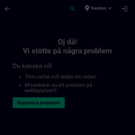
Hoppa till huvud innehåll
Sidan laddad
place
expand_more
arrow_back
search
login
Sweden
Toc | SITRAIN
Oj då!
Vi stötte på några problem
Du kanske vill:
Töm cache och ladda om sidan.
Misstänker du ett problem på
webbplatsen?
Rapportera problemet