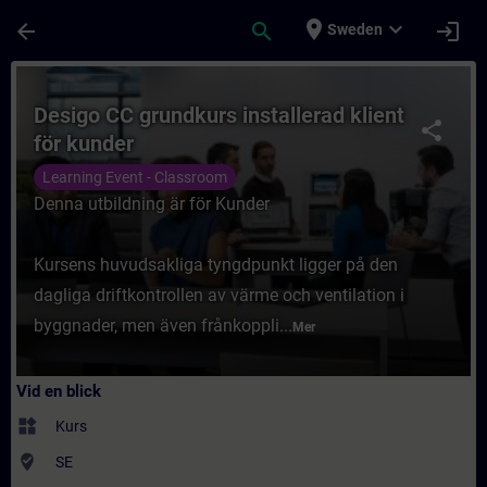
Hoppa till huvud innehåll
Sidan laddad
place
expand_more
arrow_back
search
login
Sweden
Kurs - Desigo CC grundkurs installerad klie
Desigo CC grundkurs installerad klient
share
för kunder
Learning Event - Classroom
Denna utbildning är för Kunder
Kursens huvudsakliga tyngdpunkt ligger på den
dagliga driftkontrollen av värme och ventilation i
byggnader, men även frånkoppli...
Mer
Vid en blick
widgets
Kurs
where_to_vote
SE