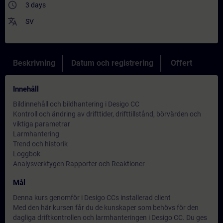
access_time
3 days
translate
SV
Beskrivning
Datum och registrering
Offert
Innehåll
Bildinnehåll och bildhantering i Desigo CC
Kontroll och ändring av drifttider, drifttillstånd, börvärden och
viktiga parametrar
Larmhantering
Trend och historik
Loggbok
Analysverktygen Rapporter och Reaktioner
Mål
Denna kurs genomför i Desigo CCs installerad client
Med den här kursen får du de kunskaper som behövs för den
dagliga driftkontrollen och larmhanteringen i Desigo CC. Du ges