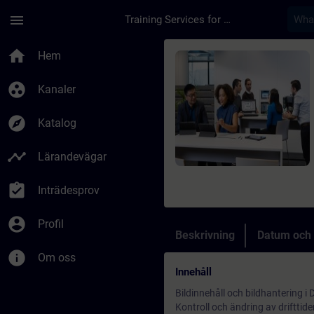
Hoppa till huvud innehåll
Sidan laddad
menu
Training Services for Digital Industries
Kurs - Desigo CC gru
home
Hem
group_work
Kanaler
explore
Katalog
timeline
Lärandevägar
assignment_turned_in
Inträdesprov
account_circle
Profil
Beskrivning
Datum och 
info
Om oss
Innehåll
Bildinnehåll och bildhantering i
Kontroll och ändring av drifttide