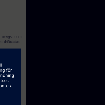
i Desigo CC. Du
ns driftstatus
äggning.
rad via