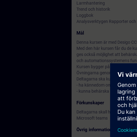
Larmhantering
Trend och historik
Loggbok
Analysverktygen Rapporter och
Mål
Denna kursen är med Desigo CC 
Med den här kursen får du de ku
ges också möjlighet att behärska
och automationssystemens funkt
Kursen bygger på att deltagarna
Övningarna genomförs i egen ta
Deltagarna ska kunna bidra till
- ha kännedom om system Desigo
- kunna behärska den dagliga h
Förkunskaper
Deltagarna skall ha kunskaper
Microsoft teams
Övrig information