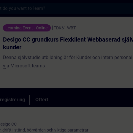
s
ndkurs Flexklient Webbaserad själv studie f
Learning Event - Online
TDK61 WBT
Desigo CC grundkurs Flexklient Webbaserad själv
kunder
Denna självstudie utbildning är för Kunder och intern personal. Webbasera
via Microsoft teams
Kursens huvudsakliga tyngdpunkt ligger på den dagliga driftko
värme och ventilation i byggnader.
Webbaserad via Microsoft teams i gränssnittet Flexklient
registrering
Offert
 Desigo CC
r, drifttillstånd, börvärden och viktiga parametrar