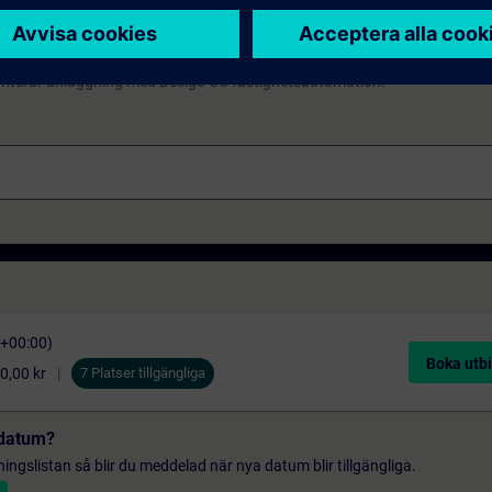
hanterar anläggning med Desigo CC fastighetsautomation.
C+00:00)
Boka utbi
0,00 kr
7 Platser tillgängliga
t datum?
gningslistan så blir du meddelad när nya datum blir tillgängliga.