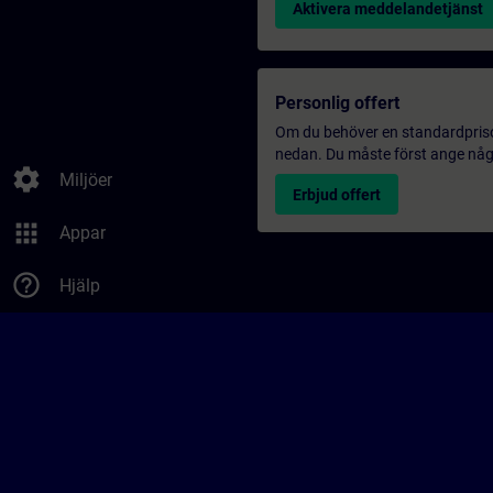
Aktivera meddelandetjänst
Personlig offert
Om du behöver en standardprisoff
nedan. Du måste först ange några
settings
Miljöer
Erbjud offert
apps
Appar
help_outline
Hjälp