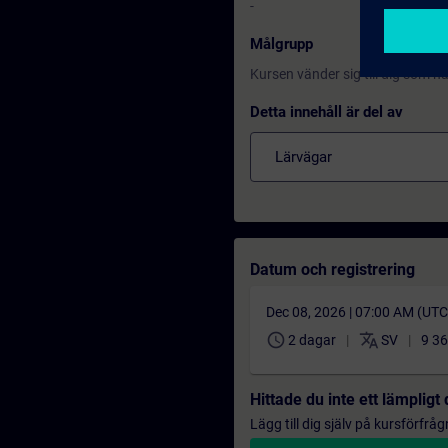
-
Målgrupp
Kursen vänder sig till dig som 
Detta innehåll är del av
Lärvägar
Datum och registrering
Dec 08, 2026 | 07:00 AM (UT
schedule
translate
2 dagar
SV
9 36
Hittade du inte ett lämplig
Lägg till dig själv på kursförfrå