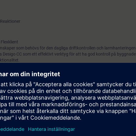
 Reaktioner
Flexklient
nskaper som behövs för den dagliga driftkontrollen och larmhanteringen 
 Desigo CC som ett effektivt verktyg för att ha god kontroll på byggnade
ionalitet.
 arbetar med övningar i ett verkligt Desigo-system mot en simulerad anl
kt beroende på förkunskaper.
 minskade driftkostnader genom att
 och dess funktionalitet
anteringen av Desigo CC
 motsvarande grundkurs
Tillämpad reglerteknik steg 1
(TÄK00). Webbase