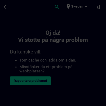
Hoppa till huvud innehåll
Sidan laddad
place
expand_more
arrow_back
search
login
Sweden
Toc | SITRAIN
Oj då!
Vi stötte på några problem
Du kanske vill:
Töm cache och ladda om sidan.
Misstänker du ett problem på
webbplatsen?
Rapportera problemet