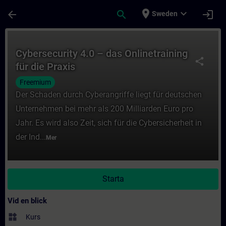
Hoppa till huvud innehåll
Sidan laddad
place
expand_more
arrow_back
search
login
Sweden
Kurs - Cybersecurity 4.0 – das Onlinetraini
Cybersecurity 4.0 – das Onlinetraining
share
für die Praxis
Freemium
Der Schaden durch Cyberangriffe liegt für deutschen
Unternehmen bei mehr als 200 Milliarden Euro pro
Jahr. Es wird also Zeit, sich für die Cybersicherheit in
der Ind...
Mer
Starta
Vid en blick
widgets
Kurs