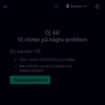
Hoppa till huvud innehåll
Sidan laddad
place
expand_more
arrow_back
search
login
Sweden
Toc | SITRAIN
Oj då!
Vi stötte på några problem
Du kanske vill:
Töm cache och ladda om sidan.
Misstänker du ett problem på
webbplatsen?
Rapportera problemet