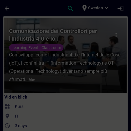
Hoppa till huvud innehåll
Sidan laddad
place
expand_more
arrow_back
search
login
Sweden
Kurs - Comunicazione dei Controllori per l'
Comunicazione dei Controllori per
more_vert
l'Industria 4.0 e IoT
Learning Event - Classroom
Con sviluppi come l’Industria 4.0 e l’Internet delle Cose
(IoT), i confini tra IT (Information Technology) e OT
(Operational Technology) diventano sempre più
sfumati...
Mer
Vid en blick
widgets
Kurs
where_to_vote
IT
access_time
3 days