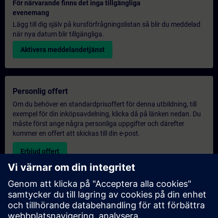
För närvarande finns det inga tillgängliga
evenemang
Lägg till dig själv på kursförfrågningslistan så blir du meddelad
när nya datum blir tillgängliga.
Aktivera meddelandetjänst
Personlig offert
Om du behöver en standardprisoffert för denna utbildning, till
exempel för din inköpsavdelning, klicka då på länken nedan. Du
måste först ange några personliga uppgifter och därefter
kommer en offert att skickas till din e-post.
Erbjud offert
Exklusiv utbildningsförfrågan
Vänligen fyll i förfrågningsformuläret nedan om du behöver en
offert för en exklusiv utbildningskurs antingen på plats, virtuellt