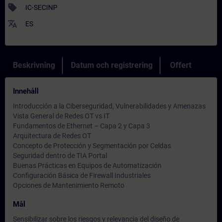
sell
IC-SECINP
translate
ES
Beskrivning
Datum och registrering
Offert
Innehåll
Introducción a la Ciberseguridad, Vulnerabilidades y Amenazas
Vista General de Redes OT vs IT
Fundamentos de Ethernet – Capa 2 y Capa 3
Arquitectura de Redes OT
Concepto de Protección y Segmentación por Celdas
Seguridad dentro de TIA Portal
Buenas Prácticas en Equipos de Automatización
Configuración Básica de Firewall Industriales
Opciones de Mantenimiento Remoto
Mål
Sensibilizar sobre los riesgos y relevancia del diseño de