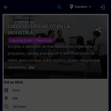
Hoppa till huvud innehåll
Sidan laddad
place
expand_more
arrow_back
search
login
Sweden
Kurs - CIBERSEGURIDAD OT EN LA INDUSTRIA
CIBERSEGURIDAD OT EN LA
share
INDUSTRIA
Learning Event - Classroom
Dirigido a personal de mantenimiento, ingeniería y
proyectos, ventas, planeación y administración de
redes; para conocer sobre los principales riesgos que
representa...
Mer
Vid en blick
widgets
Kurs
where_to_vote
MX
access_time
24 hours