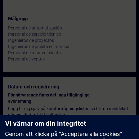
-
Målgrupp
Personal de automatización
Personal de servicio técnico
Ingenieros de proyectos
Ingenieros de puesta en marcha
Personal de mantenimiento
Personal de ventas
Datum och registrering
För närvarande finns det inga tillgängliga
evenemang
Lägg till dig själv på kursförfrågningslistan så blir du meddelad
när nya datum blir tillgängliga.
Aktivera meddelandetjänst