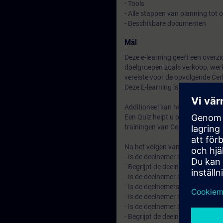
- Tools
- Alle stappen van planning tot
- Beschikbare documenten
Mål
Deze e-learning geeft een overz
doelgroepen zoals verkoop, werkv
vereiste voor de opvolgende Cer
Deze E-learning is op te starten
Additioneel kan het ook gebrui
Een Quiz helpt u om te kunnen b
trainingen van Cerberus PRO te
Na het volgen van de e-learning:
- Is de deelnemer bekend met d
- Begrijpt de deelnemer de vers
- Is de deelnemer bekend met d
- Is de deelnemers bekend met
- Is de deelnemer bekend met he
- Is de deelnemer bekend met de
- Begrijpt de deelnemer de stap