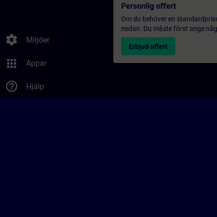
Personlig offert
Om du behöver en standardprisoff
nedan. Du måste först ange några
settings
Miljöer
Erbjud offert
apps
Appar
help_outline
Hjälp