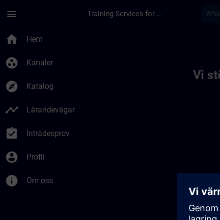
Hoppa till huvud innehåll
Sidan laddad
menu
Training Services for Digital Industries
Toc | SITRAIN
home
Hem
group_work
Kanaler
Vi s
explore
Katalog
timeline
Lärandevägar
assignment_turned_in
Inträdesprov
account_circle
Profil
info
Om oss