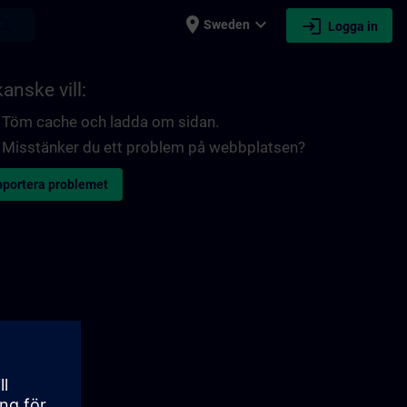
place
expand_more
login
earch
Sweden
Logga in
anske vill:
Töm cache och ladda om sidan.
Misstänker du ett problem på webbplatsen?
portera problemet