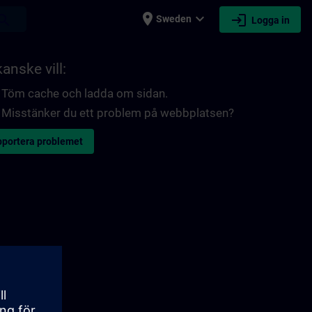
place
expand_more
login
earch
Sweden
Logga in
anske vill:
Töm cache och ladda om sidan.
Misstänker du ett problem på webbplatsen?
portera problemet