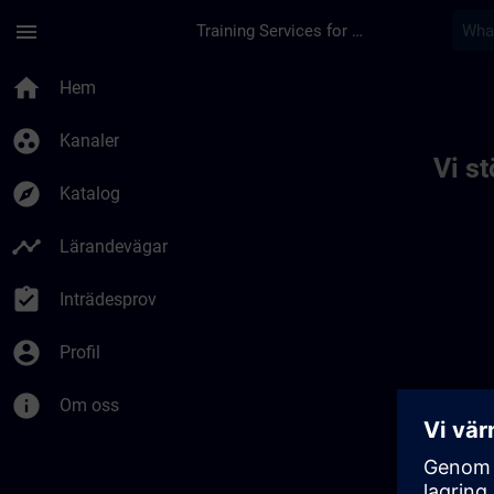
Hoppa till huvud innehåll
Sidan laddad
menu
Training Services for Digital Industries
Toc | SITRAIN
home
Hem
group_work
Kanaler
Vi s
explore
Katalog
timeline
Lärandevägar
assignment_turned_in
Inträdesprov
account_circle
Profil
info
Om oss