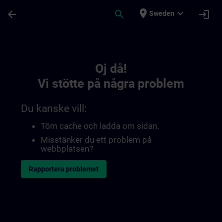
Hoppa till huvud innehåll
Sidan laddad
place
expand_more
arrow_back
search
login
Sweden
Toc | SITRAIN
Oj då!
Vi stötte på några problem
Du kanske vill:
Töm cache och ladda om sidan.
Misstänker du ett problem på
webbplatsen?
Rapportera problemet