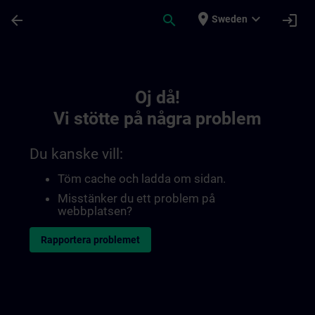
Hoppa till huvud innehåll
Sidan laddad
place
expand_more
arrow_back
search
login
Sweden
Toc | SITRAIN
Oj då!
Vi stötte på några problem
Du kanske vill:
Töm cache och ladda om sidan.
Misstänker du ett problem på
webbplatsen?
Rapportera problemet