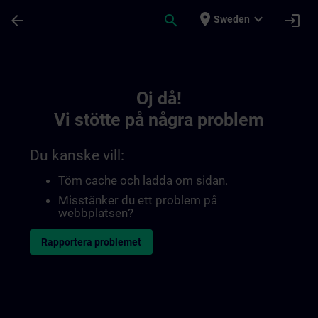
Hoppa till huvud innehåll
Sidan laddad
place
expand_more
arrow_back
search
login
Sweden
Toc | SITRAIN
Oj då!
Vi stötte på några problem
Du kanske vill:
Töm cache och ladda om sidan.
Misstänker du ett problem på
webbplatsen?
Rapportera problemet