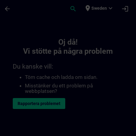
Hoppa till huvud innehåll
Sidan laddad
place
expand_more
arrow_back
search
login
Sweden
Toc | SITRAIN
Oj då!
Vi stötte på några problem
Du kanske vill:
Töm cache och ladda om sidan.
Misstänker du ett problem på
webbplatsen?
Rapportera problemet