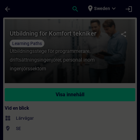
Hoppa till huvud innehåll
Sidan laddad
place
expand_more
arrow_back
search
login
Sweden
Kurs - Utbildning för Komfort tekniker - Ut
Utbildning för Komfort tekniker
share
Learning Paths
Utbildningsstege för programmerare,
driftsättningsingenjörer, personal inom
ingenjörssektorn
Visa innehåll
Vid en blick
widgets
Lärvägar
where_to_vote
SE