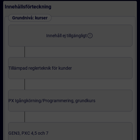
Innehållsförteckning
Grundnivå: kurser
error_outline
Innehåll ej tillgängligt
Tillämpad reglerteknik för kunder
PX Igångkörning/Programmering, grundkurs
GEN3, PXC 4,5 och 7