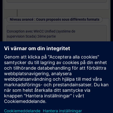
Niveau avancé : Cours proposés sous différents formats
Conception avec WinCC Unified (système de
supervision Scada) 2ème partie
ELLER
Conception avec WinCC Unified (système de
supervision Scada) 2ème partie (Formation à
distance)
ELLER
Base JavaScript pour WinCC Unified (Formation à
distance)