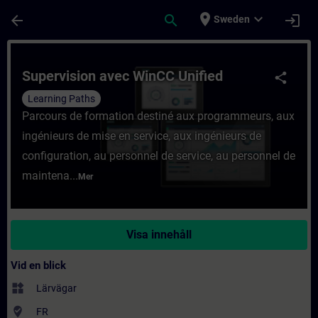
Hoppa till huvud innehåll
Sidan laddad
place
expand_more
arrow_back
search
login
Sweden
Kurs - Supervision avec WinCC Unified - Ut
Supervision avec WinCC Unified
share
Learning Paths
Parcours de formation destiné aux programmeurs, aux
ingénieurs de mise en service, aux ingénieurs de
configuration, au personnel de service, au personnel de
maintena...
Mer
Visa innehåll
Vid en blick
widgets
Lärvägar
where_to_vote
FR