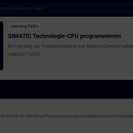
s
ologie-CPU programmieren - Utbildning - U
Learning Paths
SIMATIC Technologie-CPU programmieren
Ihr Lernweg zur Programmierung von Motion-Control-Funkti
SIMATIC T-CPU:
Sie Schritt für Schritt zur Programmierung von Motion-Control-Funktion