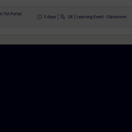
m TIA Portal
access_time
translate
5 days
DE
Learning Event - Classroom