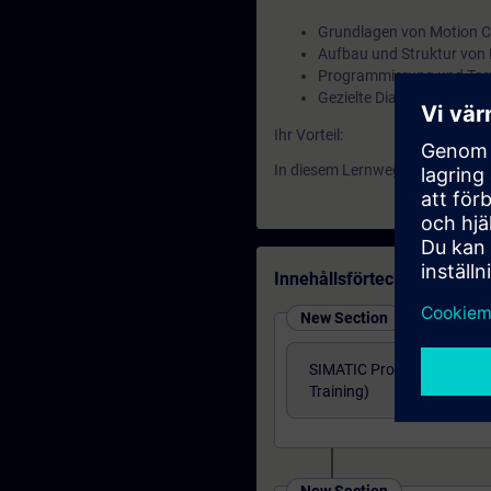
Grundlagen von Motion C
Aufbau und Struktur von
Programmierung und Tes
Gezielte Diagnose und F
Ihr Vorteil:
In diesem Lernweg erwerben Si
Innehållsförteckning
New Section
SIMATIC Programming 1 in 
Training)