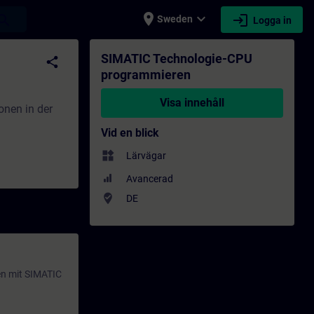
place
expand_more
login
earch
Sweden
Logga in
tbildning - Professionell utveckling | SIT
SIMATIC Technologie-CPU
share
programmieren
Visa innehåll
onen in der
Vid en blick
widgets
Lärvägar
Avancerad
where_to_vote
DE
en mit SIMATIC