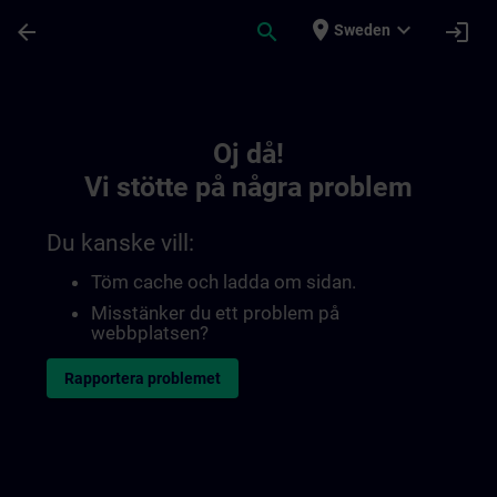
Hoppa till huvud innehåll
Sidan laddad
place
expand_more
arrow_back
search
login
Sweden
Toc | SITRAIN
Oj då!
Vi stötte på några problem
Du kanske vill:
Töm cache och ladda om sidan.
Misstänker du ett problem på
webbplatsen?
Rapportera problemet