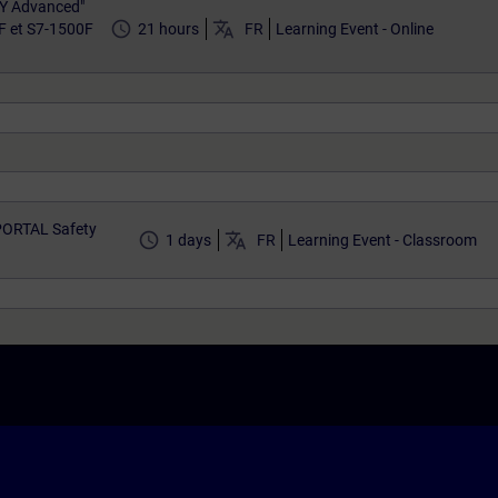
TY Advanced"
access_time
translate
F et S7-1500F
21 hours
FR
Learning Event - Online
 PORTAL Safety
access_time
translate
1 days
FR
Learning Event - Classroom