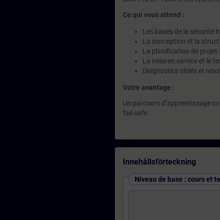
Ce qui vous attend :
Les bases de la sécurité 
La conception et la stru
La planification de projet
La mise en service et le t
Diagnostics ciblés et ré
Votre avantage :
Un parcours d’apprentissage cont
fail-safe .
Innehållsförteckning
Niveau de base : cours et t