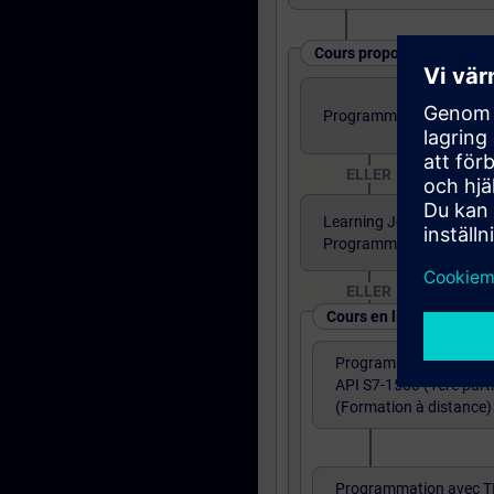
Cours proposés sous diff
Programmation TIA PORTA
ELLER
Learning Journey - TIA P
Programmation partie 1
ELLER
Cours en ligne
Programmation avec T
API S7-1500 (1ère parti
(Formation à distance)
Programmation avec T