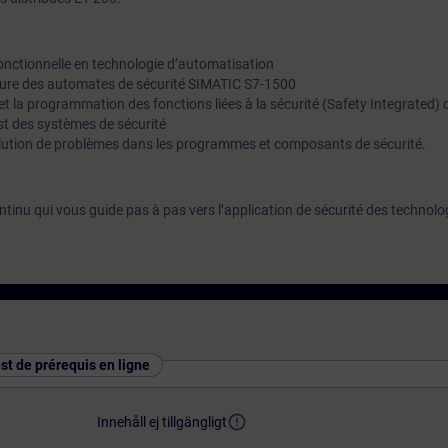
fonctionnelle en technologie d’automatisation
cture des automates de sécurité SIMATIC S7-1500
 et la programmation des fonctions liées à la sécurité (Safety Integrated)
est des systèmes de sécurité
solution de problèmes dans les programmes et composants de sécurité.
inu qui vous guide pas à pas vers l’application de sécurité des technolo
est de prérequis en ligne
error_outline
Innehåll ej tillgängligt