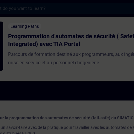
s
 d'automates de sécurité ( Safety Integrate
Learning Paths
Programmation d'automates de sécurité ( Safe
Integrated) avec TIA Portal
Parcours de formation destiné aux programmeurs, aux ingé
mise en service et au personnel d'ingénierie
our la programmation des automates de sécurité (fail-safe) du SIMATI
n savoir-faire avec de la pratique pour travailler avec les automates de 
 distribués ET 200.