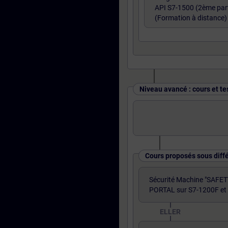
API S7-1500 (2ème part
(Formation à distance)
Niveau avancé : cours et te
Cours proposés sous diff
Sécurité Machine "SAFET
PORTAL sur S7-1200F et
ELLER