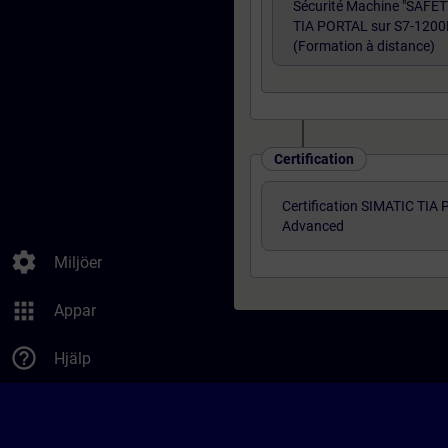
Sécurité Machine "SAFE
TIA PORTAL sur S7-1200
(Formation à distance)
Certification
Certification SIMATIC TIA
Advanced
settings
Miljöer
apps
Appar
help_outline
Hjälp