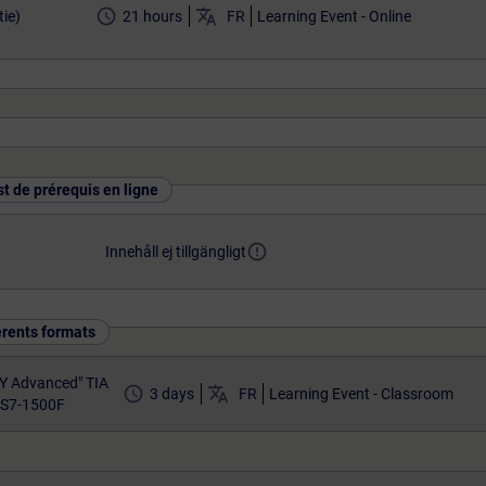
access_time
translate
ie)
21 hours
FR
Learning Event - Online
st de prérequis en ligne
error_outline
Innehåll ej tillgängligt
érents formats
Y Advanced" TIA
access_time
translate
3 days
FR
Learning Event - Classroom
 S7-1500F