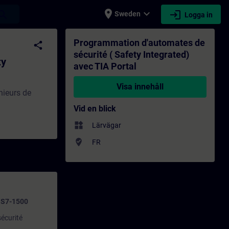
place
expand_more
login
earch
Sweden
Logga in
d) avec TIA Portal - Utbildning - Utbildni
Programmation d'automates de
share
sécurité ( Safety Integrated)
ty
avec TIA Portal
Visa innehåll
nieurs de
Vid en blick
widgets
Lärvägar
where_to_vote
FR
C S7-1500
sécurité