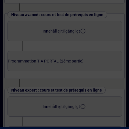
Niveau avancé : cours et test de prérequis en ligne
error_outline
Innehåll ej tillgängligt
Programmation TIA PORTAL (2ème partie)
Niveau expert : cours et test de prérequis en ligne
error_outline
Innehåll ej tillgängligt