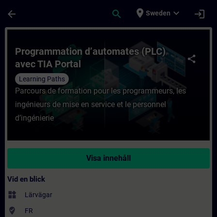
Hoppa till huvud innehåll
Sidan laddad
place
expand_more
arrow_back
search
login
Sweden
Kurs - Programmation d’automates (PLC) ave
Programmation d’automates (PLC)
share
avec TIA Portal
Learning Paths
Parcours de formation pour les programmeurs, les
ingénieurs de mise en service et le personnel
d’ingénierie
Visa innehåll
Vid en blick
widgets
Lärvägar
where_to_vote
FR