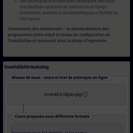
Des techniques avancées pour développer des blocs
standardisés optimisés en mémoire et en temps
d’exécution, destinés à des bibliothèques à l’échelle de
l’entreprise
Commencez dès maintenant — la standardisation des
programmes créés réduit le temps de configuration de
l’installation et raccourcit ainsi la phase d’ingénierie.
Innehållsförteckning
Niveau de base : cours et test de prérequis en ligne
error_outline
Innehåll ej tillgängligt
Cours proposés sous différents formats