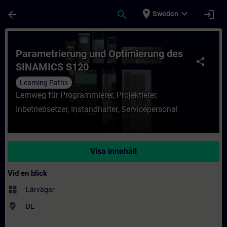
Hoppa till huvud innehåll
Sidan laddad
place
expand_more
arrow_back
search
login
Sweden
Kurs - Parametrierung und Optimierung des
Parametrierung und Optimierung des
share
SINAMICS S120
Learning Paths
Lernweg für Programmierer, Projektierer,
Inbetriebsetzer, Instandhalter, Servicepersonal
Visa innehåll
Vid en blick
widgets
Lärvägar
where_to_vote
DE