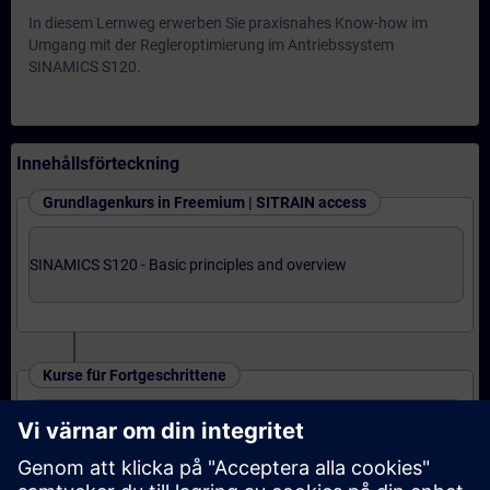
In diesem Lernweg erwerben Sie praxisnahes Know-how im
Umgang mit der Regleroptimierung im Antriebssystem
SINAMICS S120.
Innehållsförteckning
Grundlagenkurs in Freemium | SITRAIN access
SINAMICS S120 - Basic principles and overview
Kurse für Fortgeschrittene
SINAMICS S120 - Parametrieren und
Inbetriebnahme mit STARTER (Präsenz-Training)