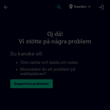
Hoppa till huvud innehåll
Sidan laddad
place
expand_more
arrow_back
search
login
Sweden
Toc | SITRAIN
Oj då!
Vi stötte på några problem
Du kanske vill:
Töm cache och ladda om sidan.
Misstänker du ett problem på
webbplatsen?
Rapportera problemet