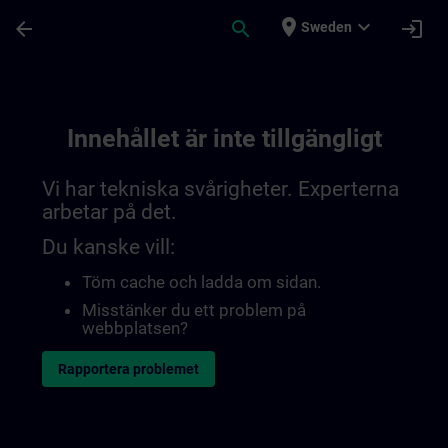
Hoppa till huvud innehåll
Sidan laddad
place
expand_more
arrow_back
search
login
Sweden
Innehållet är inte tillgängligt
Vi har tekniska svårigheter. Experterna
arbetar på det.
Du kanske vill:
Töm cache och ladda om sidan.
Misstänker du ett problem på
webbplatsen?
Rapportera problemet