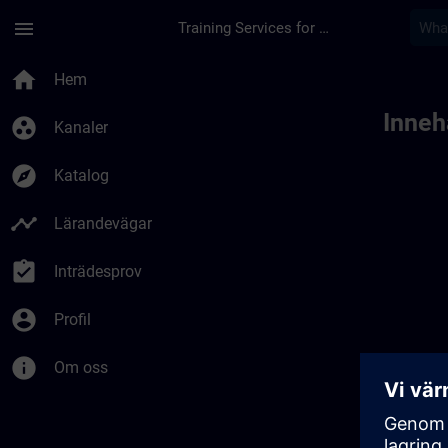
Hoppa till huvud innehåll
Sidan laddad
menu
Training Services for Digital Industries
home
Hem
Innehå
group_work
Kanaler
explore
Katalog
timeline
Lärandevägar
assignment_turned_in
Inträdesprov
account_circle
Profil
info
Om oss