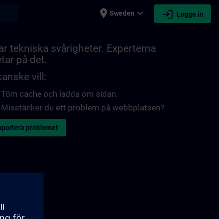
place
expand_more
login
earch
Sweden
Logga in
ar tekniska svårigheter. Experterna
tar på det.
anske vill:
Töm cache och ladda om sidan.
Misstänker du ett problem på webbplatsen?
portera problemet