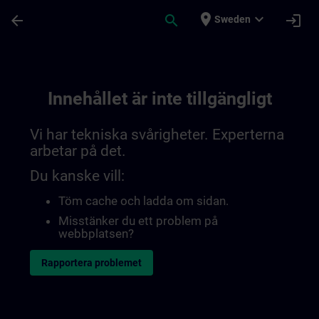
Hoppa till huvud innehåll
Sidan laddad
place
expand_more
arrow_back
search
login
Sweden
Innehållet är inte tillgängligt
Vi har tekniska svårigheter. Experterna
arbetar på det.
Du kanske vill:
Töm cache och ladda om sidan.
Misstänker du ett problem på
webbplatsen?
Rapportera problemet