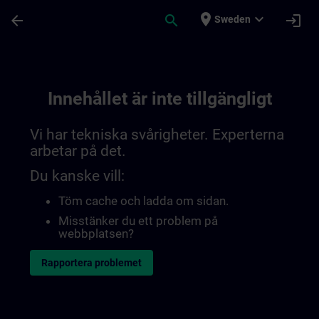
Hoppa till huvud innehåll
Sidan laddad
place
expand_more
arrow_back
search
login
Sweden
Innehållet är inte tillgängligt
Vi har tekniska svårigheter. Experterna
arbetar på det.
Du kanske vill:
Töm cache och ladda om sidan.
Misstänker du ett problem på
webbplatsen?
Rapportera problemet