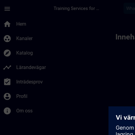
Hoppa till huvud innehåll
Sidan laddad
menu
Training Services for Digital Industries
home
Hem
Innehå
group_work
Kanaler
explore
Katalog
timeline
Lärandevägar
assignment_turned_in
Inträdesprov
account_circle
Profil
info
Om oss