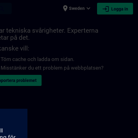
place
expand_more
login
earch
Sweden
Logga in
ar tekniska svårigheter. Experterna
tar på det.
anske vill:
Töm cache och ladda om sidan.
Misstänker du ett problem på webbplatsen?
portera problemet