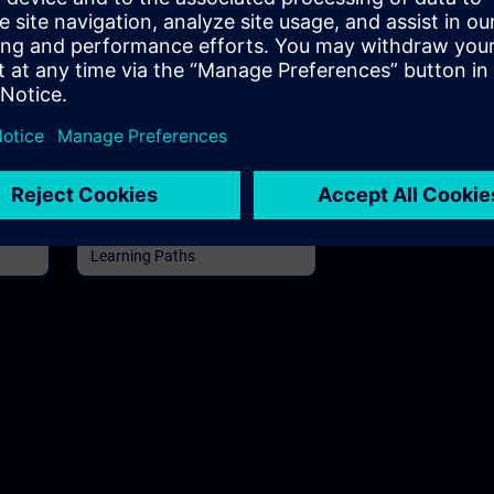
h 30m
120h 30m
TIA Portal'da PLC Hizmeti
Hizmet personeli, operatörler,
soneli
bakım personeli için eğitim takip
yolu
Learning Paths