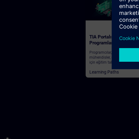
280
TIA Portalında PLC
Programlama
Programcılar, göreve verilmiş
mühendisler, mühendislik per
için eğitim takip yolu
Learning Paths