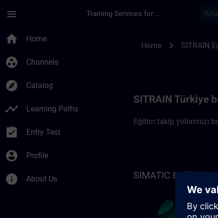
Skip To Main Content
Page Loaded
menu
Training Services for Digital Industries
Türkiye'de Eğitim Tak
home
Home
chevron_right
Home
SITRAIN Eğ
group_work
Channels
explore
Catalog
SITRAIN Türkiye bö
timeline
Learning Paths
Eğitim takip yollarınızı b
assignment_turned_in
Entry Test
account_circle
Profile
SIMATIC Endüstriye
info
About Us